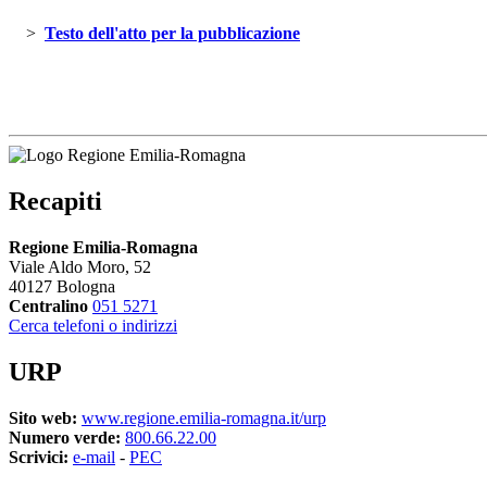
> 
Testo dell'atto per la pubblicazione 
Recapiti
Regione Emilia-Romagna
Viale Aldo Moro, 52
40127 Bologna
Centralino
051 5271
Cerca telefoni o indirizzi
URP
Sito web:
www.regione.emilia-romagna.it/urp
Numero verde:
800.66.22.00
Scrivici:
e-mail
- 
PEC