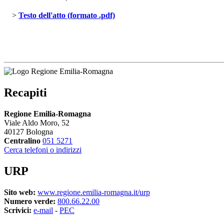
> 
Testo dell'atto (formato .pdf)
Recapiti
Regione Emilia-Romagna
Viale Aldo Moro, 52
40127 Bologna
Centralino
051 5271
Cerca telefoni o indirizzi
URP
Sito web:
www.regione.emilia-romagna.it/urp
Numero verde:
800.66.22.00
Scrivici:
e-mail
- 
PEC