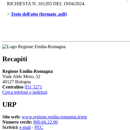
RICHIESTA N. 161205 DEL 19/04/2024. 
> 
Testo dell'atto (formato .pdf)
Recapiti
Regione Emilia-Romagna
Viale Aldo Moro, 52
40127 Bologna
Centralino
051 5271
Cerca telefoni o indirizzi
URP
Sito web:
www.regione.emilia-romagna.it/urp
Numero verde:
800.66.22.00
Scrivici:
e-mail
- 
PEC