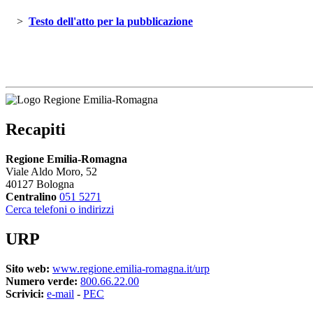
> 
Testo dell'atto per la pubblicazione 
Recapiti
Regione Emilia-Romagna
Viale Aldo Moro, 52
40127 Bologna
Centralino
051 5271
Cerca telefoni o indirizzi
URP
Sito web:
www.regione.emilia-romagna.it/urp
Numero verde:
800.66.22.00
Scrivici:
e-mail
- 
PEC