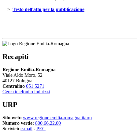
> 
Testo dell'atto per la pubblicazione 
Recapiti
Regione Emilia-Romagna
Viale Aldo Moro, 52
40127 Bologna
Centralino
051 5271
Cerca telefoni o indirizzi
URP
Sito web:
www.regione.emilia-romagna.it/urp
Numero verde:
800.66.22.00
Scrivici:
e-mail
- 
PEC