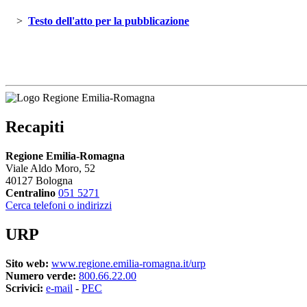
> 
Testo dell'atto per la pubblicazione 
Recapiti
Regione Emilia-Romagna
Viale Aldo Moro, 52
40127 Bologna
Centralino
051 5271
Cerca telefoni o indirizzi
URP
Sito web:
www.regione.emilia-romagna.it/urp
Numero verde:
800.66.22.00
Scrivici:
e-mail
- 
PEC