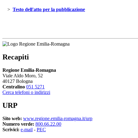
> 
Testo dell'atto per la pubblicazione 
Recapiti
Regione Emilia-Romagna
Viale Aldo Moro, 52
40127 Bologna
Centralino
051 5271
Cerca telefoni o indirizzi
URP
Sito web:
www.regione.emilia-romagna.it/urp
Numero verde:
800.66.22.00
Scrivici:
e-mail
- 
PEC