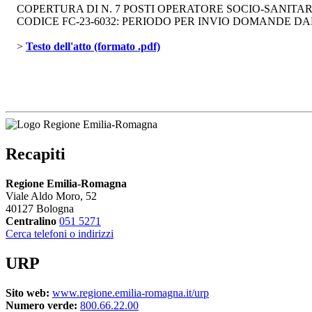
COPERTURA DI N. 7 POSTI OPERATORE SOCIO-SANITARIO
CODICE FC-23-6032: PERIODO PER INVIO DOMANDE DAL 2
> 
Testo dell'atto (formato .pdf)
Recapiti
Regione Emilia-Romagna
Viale Aldo Moro, 52
40127 Bologna
Centralino
051 5271
Cerca telefoni o indirizzi
URP
Sito web:
www.regione.emilia-romagna.it/urp
Numero verde:
800.66.22.00