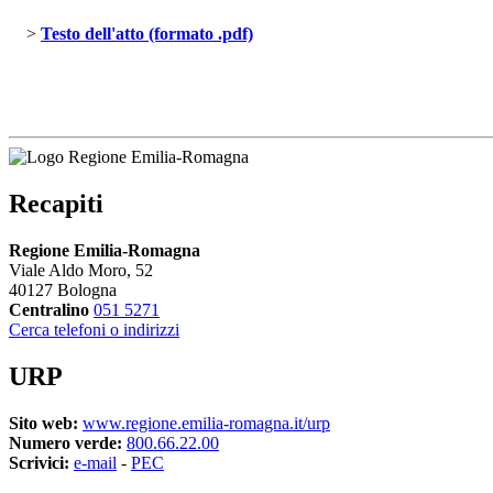
> 
Testo dell'atto (formato .pdf)
Recapiti
Regione Emilia-Romagna
Viale Aldo Moro, 52
40127 Bologna
Centralino
051 5271
Cerca telefoni o indirizzi
URP
Sito web:
www.regione.emilia-romagna.it/urp
Numero verde:
800.66.22.00
Scrivici:
e-mail
- 
PEC