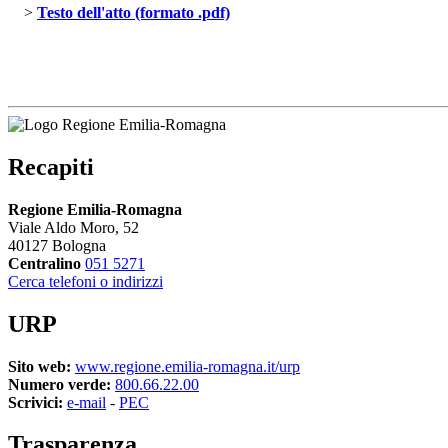
> 
Testo dell'atto (formato .pdf)
Recapiti
Regione Emilia-Romagna
Viale Aldo Moro, 52
40127 Bologna
Centralino
051 5271
Cerca telefoni o indirizzi
URP
Sito web:
www.regione.emilia-romagna.it/urp
Numero verde:
800.66.22.00
Scrivici:
e-mail
- 
PEC
Trasparenza