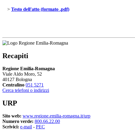
> 
Testo dell'atto (formato .pdf)
Recapiti
Regione Emilia-Romagna
Viale Aldo Moro, 52
40127 Bologna
Centralino
051 5271
Cerca telefoni o indirizzi
URP
Sito web:
www.regione.emilia-romagna.it/urp
Numero verde:
800.66.22.00
Scrivici:
e-mail
- 
PEC