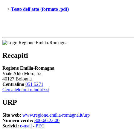
> 
Testo dell'atto (formato .pdf)
Recapiti
Regione Emilia-Romagna
Viale Aldo Moro, 52
40127 Bologna
Centralino
051 5271
Cerca telefoni o indirizzi
URP
Sito web:
www.regione.emilia-romagna.it/urp
Numero verde:
800.66.22.00
Scrivici:
e-mail
- 
PEC