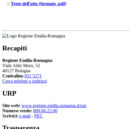
> 
Testo dell'atto (formato .pdf)
Recapiti
Regione Emilia-Romagna
Viale Aldo Moro, 52
40127 Bologna
Centralino
051 5271
Cerca telefoni o indirizzi
URP
Sito web:
www.regione.emilia-romagna.it/urp
Numero verde:
800.66.22.00
Scrivici:
e-mail
- 
PEC
Trasparenza