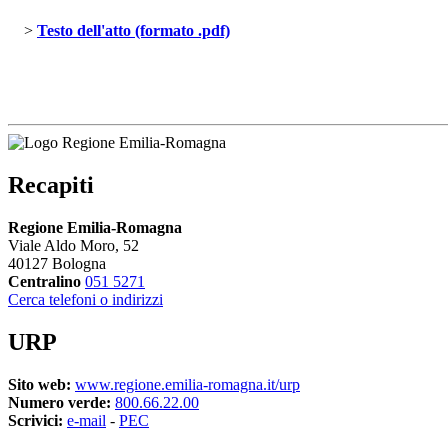
> 
Testo dell'atto (formato .pdf)
Recapiti
Regione Emilia-Romagna
Viale Aldo Moro, 52
40127 Bologna
Centralino
051 5271
Cerca telefoni o indirizzi
URP
Sito web:
www.regione.emilia-romagna.it/urp
Numero verde:
800.66.22.00
Scrivici:
e-mail
- 
PEC