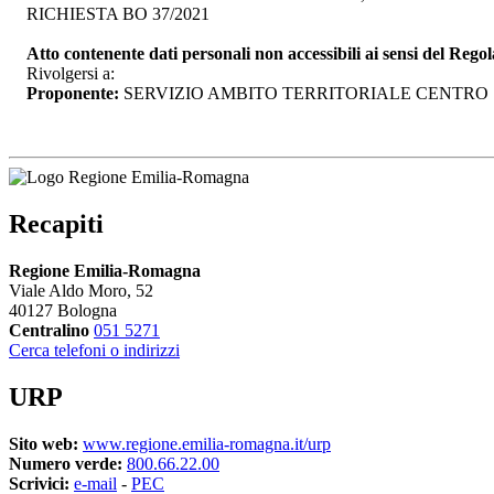
RICHIESTA BO 37/2021
Atto contenente dati personali non accessibili ai sensi del Re
Rivolgersi a:
Proponente:
SERVIZIO AMBITO TERRITORIALE CENTRO 
Recapiti
Regione Emilia-Romagna
Viale Aldo Moro, 52
40127 Bologna
Centralino
051 5271
Cerca telefoni o indirizzi
URP
Sito web:
www.regione.emilia-romagna.it/urp
Numero verde:
800.66.22.00
Scrivici:
e-mail
- 
PEC