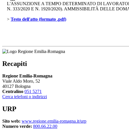
L'ASSUNZIONE A TEMPO DETERMINATO DI LAVORATORI I
N. 333/2020 E N. 1920/2020). AMMISSIBILITÀ DELLE DOMA
> 
Testo dell'atto (formato .pdf)
Recapiti
Regione Emilia-Romagna
Viale Aldo Moro, 52
40127 Bologna
Centralino
051 5271
Cerca telefoni o indirizzi
URP
Sito web:
www.regione.emilia-romagna.it/urp
Numero verde:
800.66.22.00