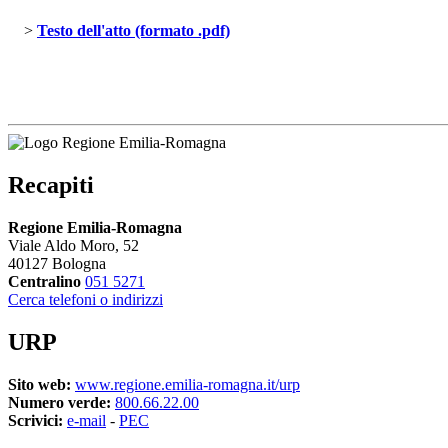
> 
Testo dell'atto (formato .pdf)
Recapiti
Regione Emilia-Romagna
Viale Aldo Moro, 52
40127 Bologna
Centralino
051 5271
Cerca telefoni o indirizzi
URP
Sito web:
www.regione.emilia-romagna.it/urp
Numero verde:
800.66.22.00
Scrivici:
e-mail
- 
PEC