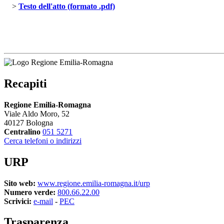
> 
Testo dell'atto (formato .pdf)
Recapiti
Regione Emilia-Romagna
Viale Aldo Moro, 52
40127 Bologna
Centralino
051 5271
Cerca telefoni o indirizzi
URP
Sito web:
www.regione.emilia-romagna.it/urp
Numero verde:
800.66.22.00
Scrivici:
e-mail
- 
PEC
Trasparenza