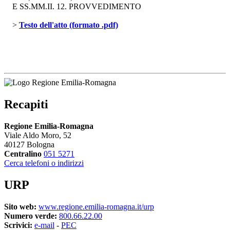
E SS.MM.II. 12. PROVVEDIMENTO
> 
Testo dell'atto (formato .pdf)
Recapiti
Regione Emilia-Romagna
Viale Aldo Moro, 52
40127 Bologna
Centralino
051 5271
Cerca telefoni o indirizzi
URP
Sito web:
www.regione.emilia-romagna.it/urp
Numero verde:
800.66.22.00
Scrivici:
e-mail
- 
PEC