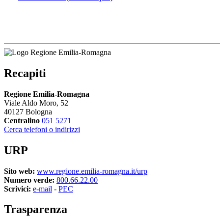
Recapiti
Regione Emilia-Romagna
Viale Aldo Moro, 52
40127 Bologna
Centralino
051 5271
Cerca telefoni o indirizzi
URP
Sito web:
www.regione.emilia-romagna.it/urp
Numero verde:
800.66.22.00
Scrivici:
e-mail
- 
PEC
Trasparenza