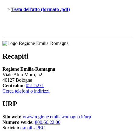
> 
Testo dell'atto (formato .pdf)
Recapiti
Regione Emilia-Romagna
Viale Aldo Moro, 52
40127 Bologna
Centralino
051 5271
Cerca telefoni o indirizzi
URP
Sito web:
www.regione.emilia-romagna.it/urp
Numero verde:
800.66.22.00
Scrivici:
e-mail
- 
PEC