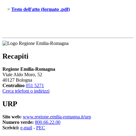
> 
Testo dell'atto (formato .pdf)
Recapiti
Regione Emilia-Romagna
Viale Aldo Moro, 52
40127 Bologna
Centralino
051 5271
Cerca telefoni o indirizzi
URP
Sito web:
www.regione.emilia-romagna.it/urp
Numero verde:
800.66.22.00
Scrivici:
e-mail
- 
PEC