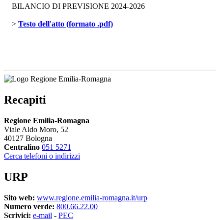
BILANCIO DI PREVISIONE 2024-2026
> 
Testo dell'atto (formato .pdf)
Recapiti
Regione Emilia-Romagna
Viale Aldo Moro, 52
40127 Bologna
Centralino
051 5271
Cerca telefoni o indirizzi
URP
Sito web:
www.regione.emilia-romagna.it/urp
Numero verde:
800.66.22.00
Scrivici:
e-mail
- 
PEC