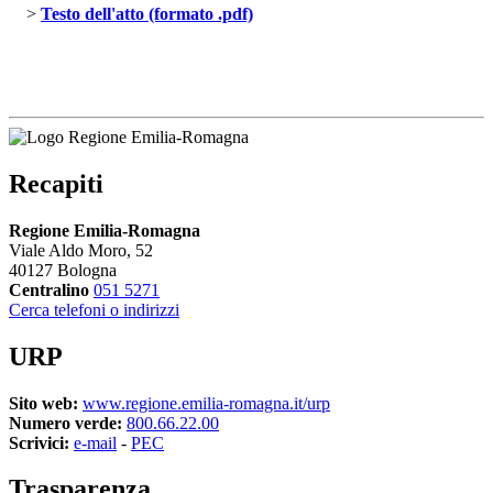
> 
Testo dell'atto (formato .pdf)
Recapiti
Regione Emilia-Romagna
Viale Aldo Moro, 52
40127 Bologna
Centralino
051 5271
Cerca telefoni o indirizzi
URP
Sito web:
www.regione.emilia-romagna.it/urp
Numero verde:
800.66.22.00
Scrivici:
e-mail
- 
PEC
Trasparenza