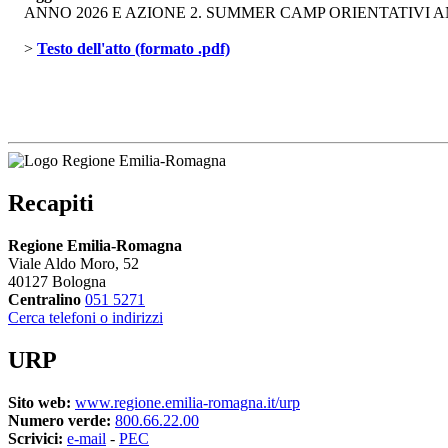
ANNO 2026 E AZIONE 2. SUMMER CAMP ORIENTATIVI ANN
> 
Testo dell'atto (formato .pdf)
Recapiti
Regione Emilia-Romagna
Viale Aldo Moro, 52
40127 Bologna
Centralino
051 5271
Cerca telefoni o indirizzi
URP
Sito web:
www.regione.emilia-romagna.it/urp
Numero verde:
800.66.22.00
Scrivici:
e-mail
- 
PEC