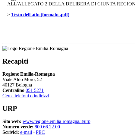
ALL'ALLEGATO 2 DELLA DELIBERA DI GIUNTA REGIONALE
> 
Testo dell'atto (formato .pdf)
Recapiti
Regione Emilia-Romagna
Viale Aldo Moro, 52
40127 Bologna
Centralino
051 5271
Cerca telefoni o indirizzi
URP
Sito web:
www.regione.emilia-romagna.it/urp
Numero verde:
800.66.22.00
Scrivici:
e-mail
- 
PEC