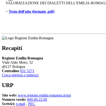
VALORIZZAZIONE DEI DIALETTI DELL'EMILIA-ROMAGNA
> 
Testo dell'atto (formato .pdf)
Recapiti
Regione Emilia-Romagna
Viale Aldo Moro, 52
40127 Bologna
Centralino
051 5271
Cerca telefoni o indirizzi
URP
Sito web:
www.regione.emilia-romagna.it/urp
Numero verde:
800.66.22.00
Scrivici:
e-mail
- 
PEC