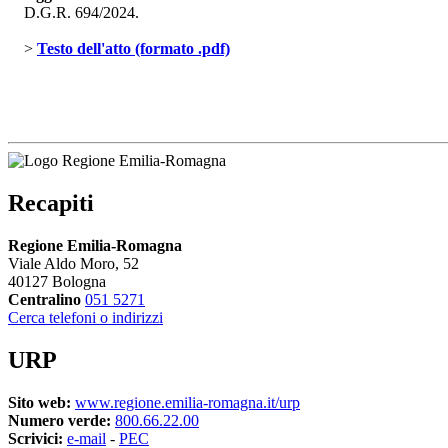
D.G.R. 694/2024.
> 
Testo dell'atto (formato .pdf)
Recapiti
Regione Emilia-Romagna
Viale Aldo Moro, 52
40127 Bologna
Centralino
051 5271
Cerca telefoni o indirizzi
URP
Sito web:
www.regione.emilia-romagna.it/urp
Numero verde:
800.66.22.00
Scrivici:
e-mail
- 
PEC