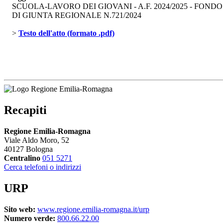
SCUOLA-LAVORO DEI GIOVANI - A.F. 2024/2025 - FON
DI GIUNTA REGIONALE N.721/2024
> 
Testo dell'atto (formato .pdf)
Recapiti
Regione Emilia-Romagna
Viale Aldo Moro, 52
40127 Bologna
Centralino
051 5271
Cerca telefoni o indirizzi
URP
Sito web:
www.regione.emilia-romagna.it/urp
Numero verde:
800.66.22.00