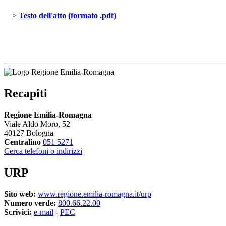
> 
Testo dell'atto (formato .pdf)
Recapiti
Regione Emilia-Romagna
Viale Aldo Moro, 52
40127 Bologna
Centralino
051 5271
Cerca telefoni o indirizzi
URP
Sito web:
www.regione.emilia-romagna.it/urp
Numero verde:
800.66.22.00
Scrivici:
e-mail
- 
PEC