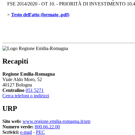
FSE 2014/2020 - OT 10. - PRIORITÀ DI INVESTIMENTO 10.
> 
Testo dell'atto (formato .pdf)
Recapiti
Regione Emilia-Romagna
Viale Aldo Moro, 52
40127 Bologna
Centralino
051 5271
Cerca telefoni o indirizzi
URP
Sito web:
www.regione.emilia-romagna.it/urp
Numero verde:
800.66.22.00
Scrivici:
e-mail
- 
PEC