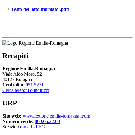
> 
Testo dell'atto (formato .pdf)
Recapiti
Regione Emilia-Romagna
Viale Aldo Moro, 52
40127 Bologna
Centralino
051 5271
Cerca telefoni o indirizzi
URP
Sito web:
www.regione.emilia-romagna.it/urp
Numero verde:
800.66.22.00
Scrivici:
e-mail
- 
PEC