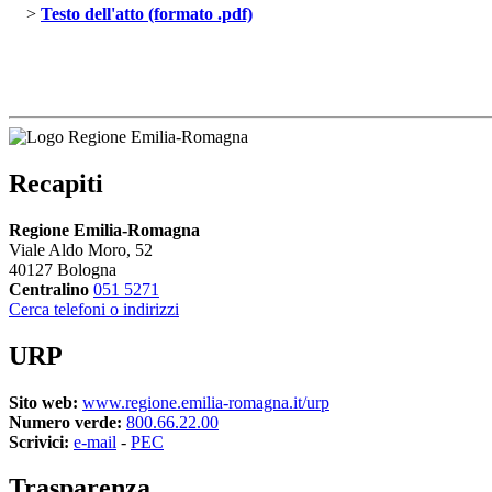
> 
Testo dell'atto (formato .pdf)
Recapiti
Regione Emilia-Romagna
Viale Aldo Moro, 52
40127 Bologna
Centralino
051 5271
Cerca telefoni o indirizzi
URP
Sito web:
www.regione.emilia-romagna.it/urp
Numero verde:
800.66.22.00
Scrivici:
e-mail
- 
PEC
Trasparenza