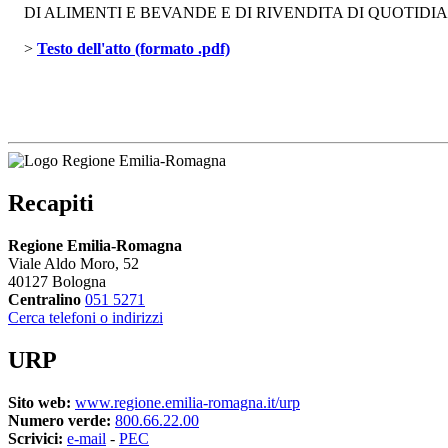
DI ALIMENTI E BEVANDE E DI RIVENDITA DI QUOTIDI
> 
Testo dell'atto (formato .pdf)
Recapiti
Regione Emilia-Romagna
Viale Aldo Moro, 52
40127 Bologna
Centralino
051 5271
Cerca telefoni o indirizzi
URP
Sito web:
www.regione.emilia-romagna.it/urp
Numero verde:
800.66.22.00
Scrivici:
e-mail
- 
PEC