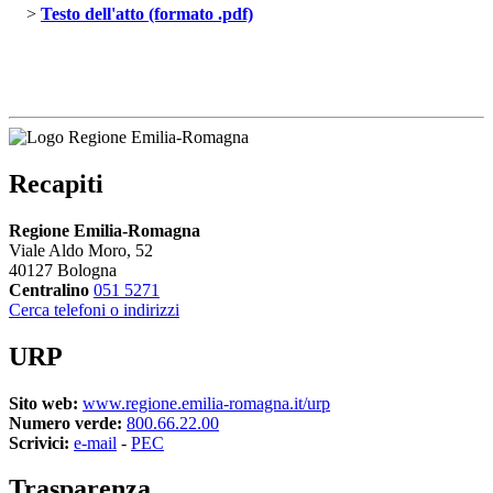
> 
Testo dell'atto (formato .pdf)
Recapiti
Regione Emilia-Romagna
Viale Aldo Moro, 52
40127 Bologna
Centralino
051 5271
Cerca telefoni o indirizzi
URP
Sito web:
www.regione.emilia-romagna.it/urp
Numero verde:
800.66.22.00
Scrivici:
e-mail
- 
PEC
Trasparenza