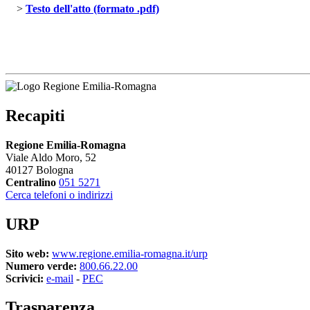
> 
Testo dell'atto (formato .pdf)
Recapiti
Regione Emilia-Romagna
Viale Aldo Moro, 52
40127 Bologna
Centralino
051 5271
Cerca telefoni o indirizzi
URP
Sito web:
www.regione.emilia-romagna.it/urp
Numero verde:
800.66.22.00
Scrivici:
e-mail
- 
PEC
Trasparenza