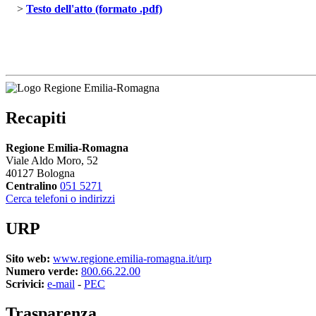
> 
Testo dell'atto (formato .pdf)
Recapiti
Regione Emilia-Romagna
Viale Aldo Moro, 52
40127 Bologna
Centralino
051 5271
Cerca telefoni o indirizzi
URP
Sito web:
www.regione.emilia-romagna.it/urp
Numero verde:
800.66.22.00
Scrivici:
e-mail
- 
PEC
Trasparenza