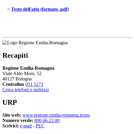
> 
Testo dell'atto (formato .pdf)
Recapiti
Regione Emilia-Romagna
Viale Aldo Moro, 52
40127 Bologna
Centralino
051 5271
Cerca telefoni o indirizzi
URP
Sito web:
www.regione.emilia-romagna.it/urp
Numero verde:
800.66.22.00
Scrivici:
e-mail
- 
PEC