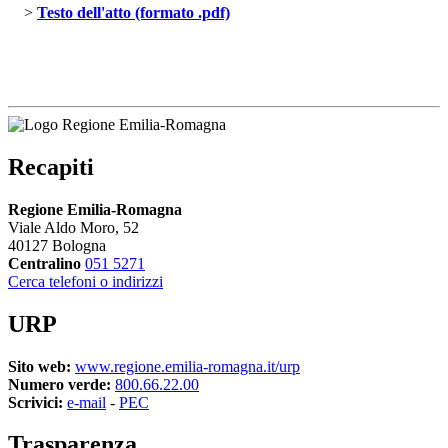
> 
Testo dell'atto (formato .pdf)
Recapiti
Regione Emilia-Romagna
Viale Aldo Moro, 52
40127 Bologna
Centralino
051 5271
Cerca telefoni o indirizzi
URP
Sito web:
www.regione.emilia-romagna.it/urp
Numero verde:
800.66.22.00
Scrivici:
e-mail
- 
PEC
Trasparenza