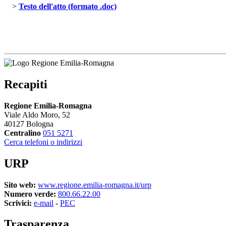
> 
Testo dell'atto (formato .doc)
Recapiti
Regione Emilia-Romagna
Viale Aldo Moro, 52
40127 Bologna
Centralino
051 5271
Cerca telefoni o indirizzi
URP
Sito web:
www.regione.emilia-romagna.it/urp
Numero verde:
800.66.22.00
Scrivici:
e-mail
- 
PEC
Trasparenza