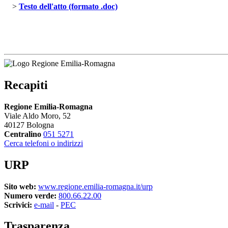
> 
Testo dell'atto (formato .doc)
Recapiti
Regione Emilia-Romagna
Viale Aldo Moro, 52
40127 Bologna
Centralino
051 5271
Cerca telefoni o indirizzi
URP
Sito web:
www.regione.emilia-romagna.it/urp
Numero verde:
800.66.22.00
Scrivici:
e-mail
- 
PEC
Trasparenza