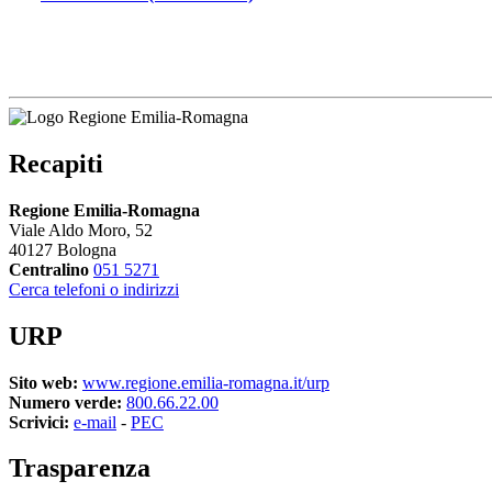
Recapiti
Regione Emilia-Romagna
Viale Aldo Moro, 52
40127 Bologna
Centralino
051 5271
Cerca telefoni o indirizzi
URP
Sito web:
www.regione.emilia-romagna.it/urp
Numero verde:
800.66.22.00
Scrivici:
e-mail
- 
PEC
Trasparenza