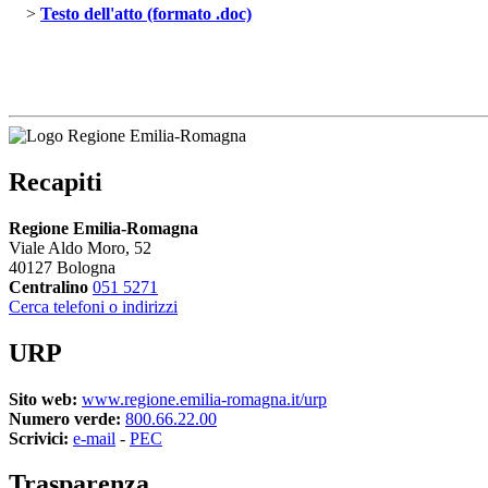
> 
Testo dell'atto (formato .doc)
Recapiti
Regione Emilia-Romagna
Viale Aldo Moro, 52
40127 Bologna
Centralino
051 5271
Cerca telefoni o indirizzi
URP
Sito web:
www.regione.emilia-romagna.it/urp
Numero verde:
800.66.22.00
Scrivici:
e-mail
- 
PEC
Trasparenza