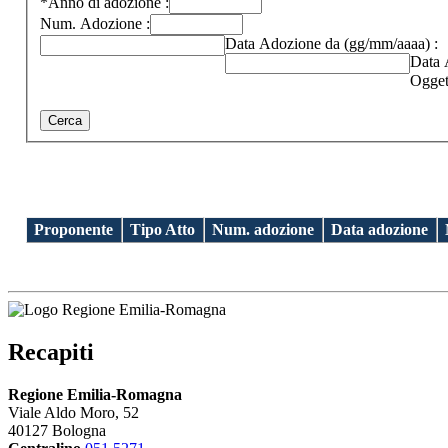
*Anno di adozione :
Num. Adozione :
Data Adozione da (gg/mm/aaaa) :
Data 
Ogget
Proponente 
Tipo Atto 
Num. adozione 
Data adozione 
Recapiti
Regione Emilia-Romagna
Viale Aldo Moro, 52
40127 Bologna